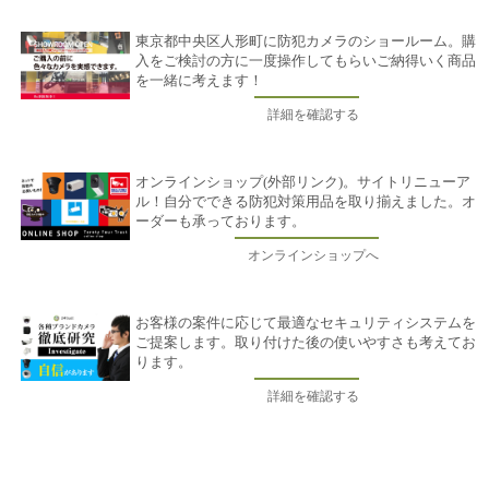
2015年12月28日 千葉県金ケ作 店舗 展示場スペース 防犯
カメラ増設工事
東京都中央区人形町に防犯カメラのショールーム。購
入をご検討の方に一度操作してもらいご納得いく商品
2015年12月25～29日 岩手県花巻市 マンション ネットワー
を一緒に考えます！
ク工事
詳細を確認する
2015年12月25～29日 岩手県盛岡市 マンション ネットワー
ク工事
2015年12月25～27日 山梨県甲府市 マンション3棟 ネットワ
オンラインショップ(外部リンク)。サイトリニューア
ーク工事
ル！自分でできる防犯対策用品を取り揃えました。オ
ーダーも承っております。
2015年12月25～28日 茨城県水戸市 マンション アンテナ工
事及びネットワーク工事
オンラインショップへ
2015年12月24日 八王子市 マンション 防犯カメラAHDカメ
ラ入替え及び増設工事
お客様の案件に応じて最適なセキュリティシステムを
2015年12月23日 千葉県米ケ崎 車検工場 防犯カメラネット
ご提案します。取り付けた後の使いやすさも考えてお
ワークカメラ及びネットワーク整備
ります。
2015年12月24日 年末年始のお知らせ 28日から1月4日までお
詳細を確認する
休みとさせていただきます。緊急の場合はメールでお問い合わせくださ
いませ。