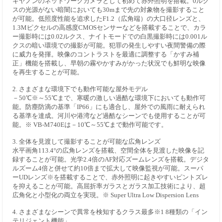
キヤノンのネットワークカメラとして初めて赤外照明を搭載。0ルク
スの光源がない暗闇においても30mまで先の対象物を撮影すること
が可能。低照度性能を追求したF1.2（広角端）の大口径レンズと、
1.3Mピクセルの高感度CMOSセンサーなどを搭載することで、カラ
ー撮影時には0.02ルクス、ナイトモードでの白黒撮影時には0.001ル
クスの暗い環境での撮影が可能。犯罪の発生しやすい夜間警備の際
に威力を発揮。映像のコントラストを最適に調整する「かすみ補
正」機能を搭載し、早朝の霧やかすみがかった状況でも鮮明な映像
を再生することが可能。
2. さまざまな環境下でも動作可能な屋外モデル
－50℃※～55℃まで、寒暖の激しい過酷な環境下においても動作可
能。防塵防滴の基準「IP66」にも適合し、屋外での風雨に耐えられ
る基準を達成。河川や港湾など過酷なシーンでも使用することが可
能。※ VB-M740Eは－10℃～55℃まで動作可能です。
3. 全体を見渡して撮影することが可能な広角レンズ
水平画角113.4°の広角レンズを搭載、空間全体を見渡した映像を記
録することが可能。光学2.4倍のAF対応ズームレンズを搭載。デジタ
ルズーム4倍と併せて約10倍まで拡大して映像監視が可能。スーパ
ーUDレンズ※を搭載することで、赤外照明に起きやすいピントズレ
を抑えることが可能。高屈折率ガラスとガラス加工技術により、超
広角化と小型化の両立を実現。※ Super Ultra Low Dispersion Lens
4. さまざまなシーンで異常を検知するクラス最多※1 8種類の「イン
テリジェント機能」