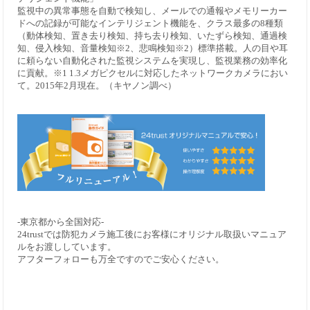
監視中の異常事態を自動で検知し、メールでの通報やメモリーカー
ドへの記録が可能なインテリジェント機能を、クラス最多の8種類
（動体検知、置き去り検知、持ち去り検知、いたずら検知、通過検
知、侵入検知、音量検知※2、悲鳴検知※2）標準搭載。人の目や耳
に頼らない自動化された監視システムを実現し、監視業務の効率化
に貢献。※1 1.3メガピクセルに対応したネットワークカメラにおい
て。2015年2月現在。（キヤノン調べ）
-東京都から全国対応-
24trustでは防犯カメラ施工後にお客様にオリジナル取扱いマニュア
ルをお渡ししています。
アフターフォローも万全ですのでご安心ください。