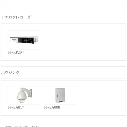
アナログレコーダー
PF-RP204
ハウジング
PF-EA017
PF-EA008