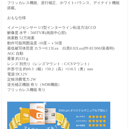
フリッカレス機能、逆行補正、ホワイトバランス、デイナイト機能
搭載。
おもな仕様
イメージセンサー 1/3型インターライン転送方法CCD
解像度 水平：560TV本(画面中心部)
画素数 52万画素
動作可能周囲温度 -10度～＋50度
最低被写体照度 カラー0.13Lux 白黒0.02Lux(PF-EC006J装着時)
AGC 自動
重量 約335ｇ
レンズ 別売り（レンズマウント：C/CSマウント）
外形寸法 約60.3（幅）×50.2（高）×116.5（奥）mm
電源 DC12V
定格消費電力 2W
逆光補正機能 有り（WDR機能）
フリッカレス機能 有り