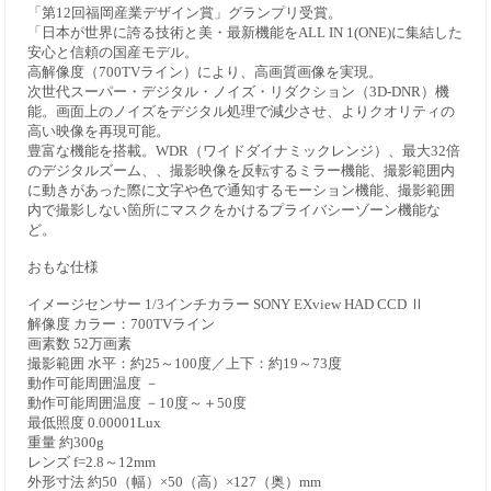
「第12回福岡産業デザイン賞」グランプリ受賞。
「日本が世界に誇る技術と美・最新機能をALL IN 1(ONE)に集結した
安心と信頼の国産モデル。
高解像度（700TVライン）により、高画質画像を実現。
次世代スーパー・デジタル・ノイズ・リダクション（3D-DNR）機
能。画面上のノイズをデジタル処理で減少させ、よりクオリティの
高い映像を再現可能。
豊富な機能を搭載。WDR（ワイドダイナミックレンジ）、最大32倍
のデジタルズーム、、撮影映像を反転するミラー機能、撮影範囲内
に動きがあった際に文字や色で通知するモーション機能、撮影範囲
内で撮影しない箇所にマスクをかけるプライバシーゾーン機能な
ど。
おもな仕様
イメージセンサー 1/3インチカラー SONY EXview HAD CCD Ⅱ
解像度 カラー：700TVライン
画素数 52万画素
撮影範囲 水平：約25～100度／上下：約19～73度
動作可能周囲温度 －
動作可能周囲温度 －10度～＋50度
最低照度 0.00001Lux
重量 約300g
レンズ f=2.8～12mm
外形寸法 約50（幅）×50（高）×127（奥）mm