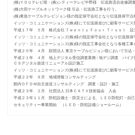
(株)ＹＯＵテレビ様・(株)シティーテレビ中野様 伝送路流合改修調
(株)大田ケーブルネットワーク様 引込・伝送路工事を行う。
(株)東急ケーブルテレビジョン様の指定保守会社となり伝送路保守点
イッツ・コミュニケーションズ(株)様にて伝送路並びに顧客サービス
平成１７年 ５月 株式会社 Ｔｗｅｎｔｙ Ｆｏｕｒ Ｔｒｕｓｔ 設
イッツ・コミュニケーションズ(株)様の指定保守会社となり伝送路保
イッツ・コミュニケーションズ(株)様の指定工事会社となり各種工事
平成２０年 ４月 財団法人 東京ケーブルビジョン様において引込
平成２１年 ４月 地上デジタル受信調査業務 / 地デジ調査 バイ
ＣＳデジタル放送リニューアル設計施工
イッツ・コミュニケーションズ(株)様にて伝送路並びに顧客サービス
平成２２年 ９月 地域情報コンサルティング
館内ＯＦＤＭ自主放送コンサルティング 調査・設計・施工
平成２３年 ２月 社団法人 日本ＣＡＴＶ技術協会 入会
平成２３年１１月 防犯設備士・防災士による、ＬＥＤ防犯灯・自己
セキュリティー事業開始 （ＬＥＤ・防犯設備ショールーム）